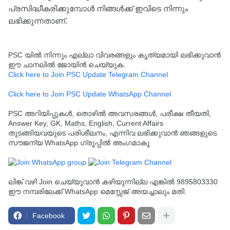
പ്രസിദ്ധീകരിക്കുമ്പോൾ നിങ്ങൾക്ക് ഇവിടെ നിന്നും
ലഭിക്കുന്നതാണ്.
PSC യിൽ നിന്നും എല്ലാ വിവരങ്ങളും കൃത്യമായി ലഭിക്കുവാൻ
ഈ ചാനലിൽ ജോയിൻ ചെയ്യുക.
Click here to Join PSC Update Telegram Channel
Click here to Join PSC Update WhatsApp Channel
PSC അറിയിപ്പുകൾ, തൊഴിൽ അവസരങ്ങൾ, പരീക്ഷ തീയതി,
Answer Key, GK, Maths, English, Current Affairs
തുടങ്ങിയവയുടെ പരിശീലനം, എന്നിവ ലഭിക്കുവാൻ ഞങ്ങളുടെ
സൗജന്യ WhatsApp ഗ്രൂപ്പിൽ അംഗമാകൂ
ലിങ്ക് വഴി Join ചെയ്യുവാൻ കഴിയുന്നില്ല എങ്കിൽ 9895803330
ഈ നമ്പരിലേക്ക് WhatsApp മെസ്സേജ് അയച്ചാലും മതി.
Facebook