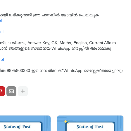
്യമായി ലഭിക്കുവാൻ ഈ ചാനലിൽ ജോയിൻ ചെയ്യുക.
l
el
തീയതി, Answer Key, GK, Maths, English, Current Affairs
ുവാൻ ഞങ്ങളുടെ സൗജന്യ WhatsApp ഗ്രൂപ്പിൽ അംഗമാകൂ
്കിൽ 9895803330 ഈ നമ്പരിലേക്ക് WhatsApp മെസ്സേജ് അയച്ചാലും