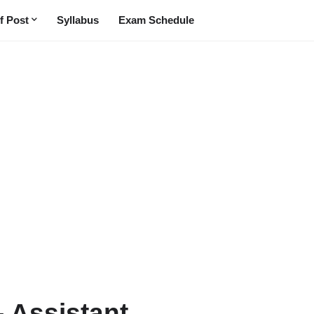
f Post
Syllabus
Exam Schedule
- Assistant