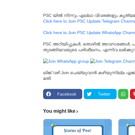
PSC യിൽ നിന്നും എല്ലാ വിവരങ്ങളും കൃത
Click here to Join PSC Update Telegram Channe
Click here to Join PSC Update WhatsApp Chann
PSC അറിയിപ്പുകൾ, തൊഴിൽ അവസരങ്ങൾ, പരീക്ഷ 
തുടങ്ങിയവയുടെ പരിശീലനം, എന്നിവ ലഭിക്ക
ലിങ്ക് വഴി Join ചെയ്യുവാൻ കഴിയുന്നില്ല എങ
മതി.
Facebook
Twitter
You might like