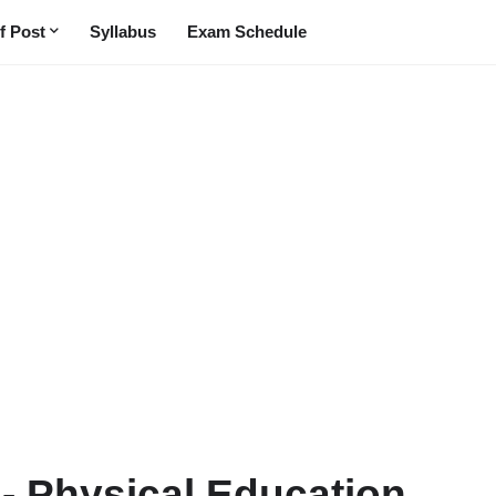
f Post
Syllabus
Exam Schedule
 - Physical Education