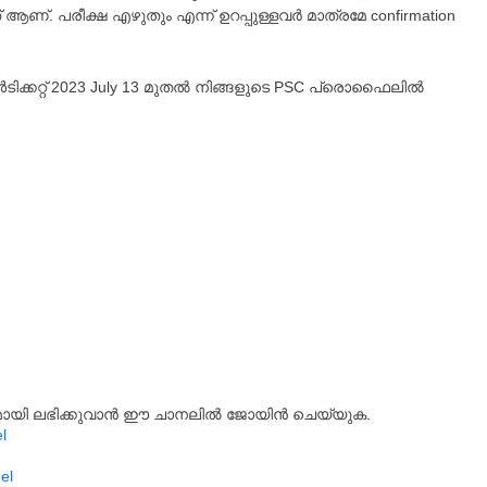
ആണ്. പരീക്ഷ എഴുതും എന്ന് ഉറപ്പുള്ളവർ മാത്രമേ confirmation
ടിക്കറ്റ് 2023 July 13 മുതൽ നിങ്ങളുടെ PSC പ്രൊഫൈലിൽ
്യമായി ലഭിക്കുവാൻ ഈ ചാനലിൽ ജോയിൻ ചെയ്യുക.
l
el