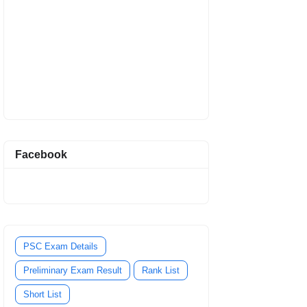
Facebook
PSC Exam Details
Preliminary Exam Result
Rank List
Short List