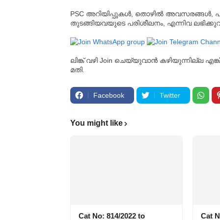
PSC അറിയിപ്പുകൾ, തൊഴിൽ അവസരങ്ങൾ, പരീക്ഷ 
തുടങ്ങിയവയുടെ പരിശീലനം, എന്നിവ ലഭിക്ക
ലിങ്ക് വഴി Join ചെയ്യുവാൻ കഴിയുന്നില്ല എങ
മതി.
Facebook
Twitter
You might like
Cat No: 814/2022 to
Cat N