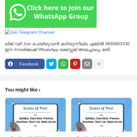
ലിങ്ക് വഴി Join ചെയ്യുവാൻ കഴിയുന്നില്ല എങ്കിൽ 9895803330
ഈ നമ്പരിലേക്ക് WhatsApp മെസ്സേജ് അയച്ചാലും മതി.
Facebook
You might like