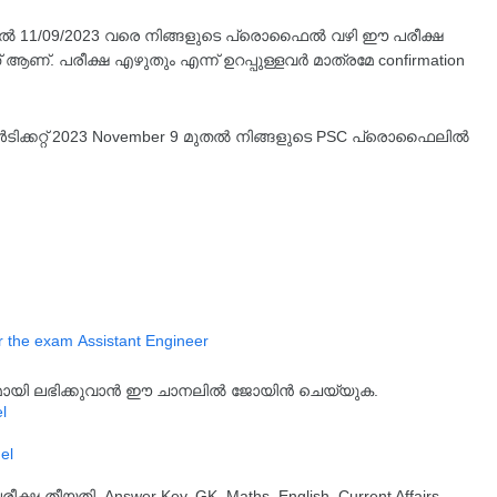
മുതൽ 11/09/2023 വരെ നിങ്ങളുടെ പ്രൊഫൈൽ വഴി ഈ പരീക്ഷ
ആണ്. പരീക്ഷ എഴുതും എന്ന് ഉറപ്പുള്ളവർ മാത്രമേ confirmation
ൾടിക്കറ്റ് 2023 November 9 മുതൽ നിങ്ങളുടെ PSC പ്രൊഫൈലിൽ
r the exam Assistant Engineer
്യമായി ലഭിക്കുവാൻ ഈ ചാനലിൽ ജോയിൻ ചെയ്യുക.
l
el
തീയതി, Answer Key, GK, Maths, English, Current Affairs