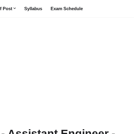
f Post
Syllabus
Exam Schedule
- Assistant Engineer -