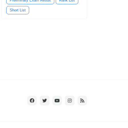
Preliminary Exam Result
Rank List
Short List