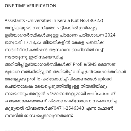
ONE TIME VERIFICATION
Assistants -Universities in Kerala (Cat No.486/22)
തസ്തികയുടെ സാധ്യതാ പട്ടികയിൽ ഉൾപ്പെട്ട
ഉദ്യോഗാർത്ഥികൾക്കുള്ള പ്രമാണ പരിശോധന 2024
ജനുവരി 17,18,22 തീയതികളിൽ കേരള പബ്ലിക്‌
സർവ്വീസ്‌ കമ്മീഷൻ ആസ്ഥാന ഓഫീസിൽ വച്ച്‌
നടത്തുന്നു.ഇത്‌ സംബന്ധിച്ച
അറിയിപ്പ്‌
ഉദ്യോഗാർത്ഥികൾക്ക്‌ Profile/SMS മെസേജ്‌
മുഖേന നൽകിയിട്ടുണ്ട്‌. അറിയിപ്പ്‌ ലഭിച്ച ഉദ്യോഗാർത്ഥികൾ
തങ്ങളുടെ profile പരിശോധിച്ച്‌ പ്രമാണങ്ങൾ upload
ചെയ്തശേഷം രേഖപ്പെടുത്തിയിട്ടുള്ള തീയതിയിലും
സമയത്തും അസ്സൽ പ്രമാണങ്ങളുമായി verification ന്‌
ഹാജരാകേണ്ടതാണ്‌. പ്രമാണപരിശോധന സംബന്ധിച്ച
കൂടുതൽ വിവരങ്ങൾക്ക്‌ 0471-2546343 എന്ന ഫോൺ
നമ്പറിൽ ബന്ധപ്പെടാവുന്നതാണ്‌
.
----------------------------------