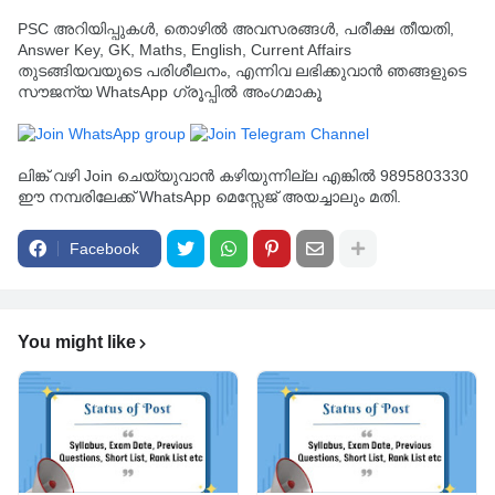
PSC അറിയിപ്പുകൾ, തൊഴിൽ അവസരങ്ങൾ, പരീക്ഷ തീയതി,
Answer Key, GK, Maths, English, Current Affairs
തുടങ്ങിയവയുടെ പരിശീലനം, എന്നിവ ലഭിക്കുവാൻ ഞങ്ങളുടെ
സൗജന്യ WhatsApp ഗ്രൂപ്പിൽ അംഗമാകൂ
ലിങ്ക് വഴി Join ചെയ്യുവാൻ കഴിയുന്നില്ല എങ്കിൽ 9895803330
ഈ നമ്പരിലേക്ക് WhatsApp മെസ്സേജ് അയച്ചാലും മതി.
Facebook
You might like