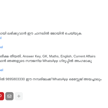
്യമായി ലഭിക്കുവാൻ ഈ ചാനലിൽ ജോയിൻ ചെയ്യുക.
l
el
തീയതി, Answer Key, GK, Maths, English, Current Affairs
ുവാൻ ഞങ്ങളുടെ സൗജന്യ WhatsApp ഗ്രൂപ്പിൽ അംഗമാകൂ
്കിൽ 9895803330 ഈ നമ്പരിലേക്ക് WhatsApp മെസ്സേജ് അയച്ചാലും