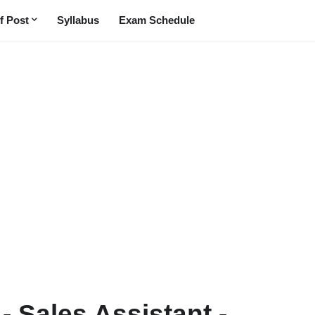
f Post
Syllabus
Exam Schedule
- Sales Assistant -