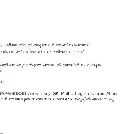
്ടില്ല, പരീക്ഷ തീയതി വരുമ്പോൾ ആണ് സിലബസ്
 നിങ്ങൾക്ക് ഇവിടെ നിന്നും ലഭിക്കുന്നതാണ്.
്യമായി ലഭിക്കുവാൻ ഈ ചാനലിൽ ജോയിൻ ചെയ്യുക.
l
el
തീയതി, Answer Key, GK, Maths, English, Current Affairs
ുവാൻ ഞങ്ങളുടെ സൗജന്യ WhatsApp ഗ്രൂപ്പിൽ അംഗമാകൂ