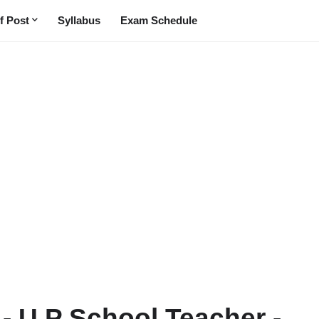
f Post
Syllabus
Exam Schedule
 - U P School Teacher -