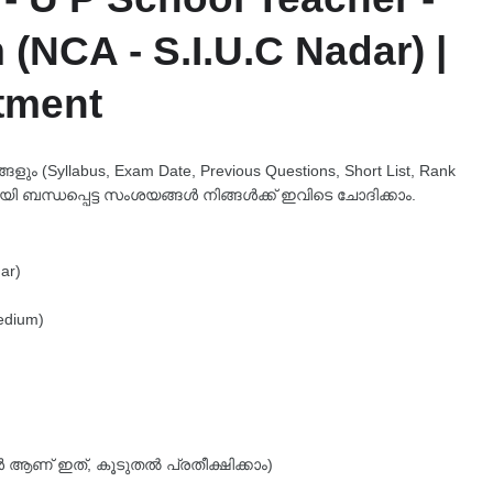
NCA - S.I.U.C Nadar) |
tment
 (Syllabus, Exam Date, Previous Questions, Short List, Rank
യി ബന്ധപ്പെട്ട സംശയങ്ങൾ നിങ്ങൾക്ക് ഇവിടെ ചോദിക്കാം.
ar)
edium)
കൾ ആണ് ഇത്, കൂടുതൽ പ്രതീക്ഷിക്കാം)