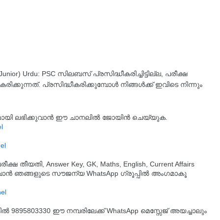
(Junior) Urdu: PSC സിലബസ് പ്രസിദ്ധീകരിച്ചിട്ടില്ല, പരീക്ഷ
കുന്നത്. പ്രസിദ്ധീകരിക്കുമ്പോൾ നിങ്ങൾക്ക് ഇവിടെ നിന്നും
്യമായി ലഭിക്കുവാൻ ഈ ചാനലിൽ ജോയിൻ ചെയ്യുക.
l
el
തീയതി, Answer Key, GK, Maths, English, Current Affairs
ുവാൻ ഞങ്ങളുടെ സൗജന്യ WhatsApp ഗ്രൂപ്പിൽ അംഗമാകൂ
്കിൽ 9895803330 ഈ നമ്പരിലേക്ക് WhatsApp മെസ്സേജ് അയച്ചാലും