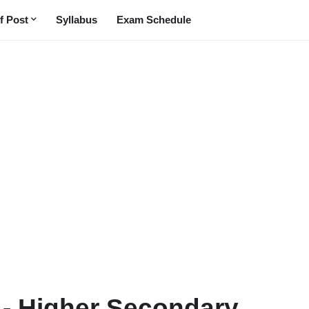
f Post
Syllabus
Exam Schedule
 - Higher Secondary