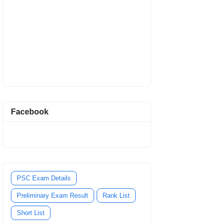
Facebook
PSC Exam Details
Preliminary Exam Result
Rank List
Short List