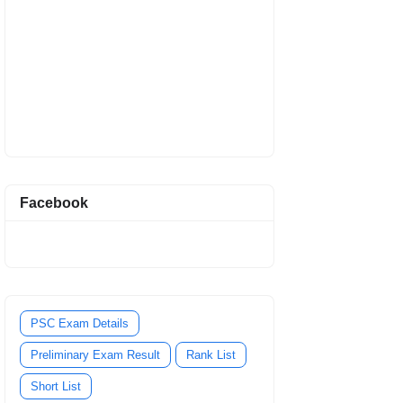
Facebook
PSC Exam Details
Preliminary Exam Result
Rank List
Short List