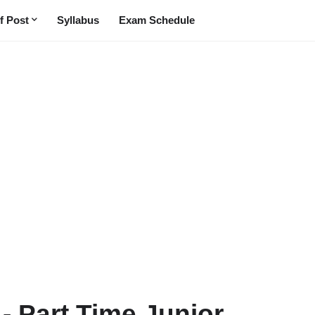
f Post
Syllabus
Exam Schedule
- Part Time Junior