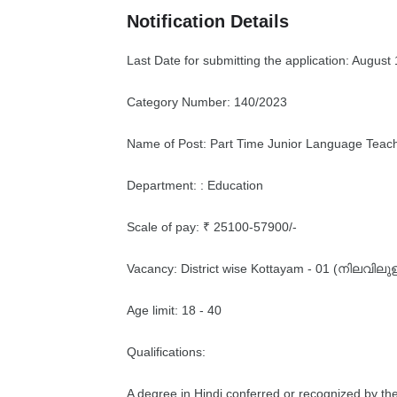
Notification Details
Last Date for submitting the application: August
Category Number: 140/2023
Name of Post: Part Time Junior Language Teach
Department: : Education
Scale of pay: ₹ 25100-57900/-
Vacancy: District wise Kottayam - 01 (നിലവ
Age limit: 18 - 40
Qualifications:
A degree in Hindi conferred or recognized by the