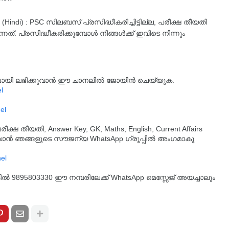
r (Hindi) : PSC സിലബസ് പ്രസിദ്ധീകരിച്ചിട്ടില്ല, പരീക്ഷ തീയതി
്. പ്രസിദ്ധീകരിക്കുമ്പോൾ നിങ്ങൾക്ക് ഇവിടെ നിന്നും
്യമായി ലഭിക്കുവാൻ ഈ ചാനലിൽ ജോയിൻ ചെയ്യുക.
l
el
തീയതി, Answer Key, GK, Maths, English, Current Affairs
ുവാൻ ഞങ്ങളുടെ സൗജന്യ WhatsApp ഗ്രൂപ്പിൽ അംഗമാകൂ
്കിൽ 9895803330 ഈ നമ്പരിലേക്ക് WhatsApp മെസ്സേജ് അയച്ചാലും