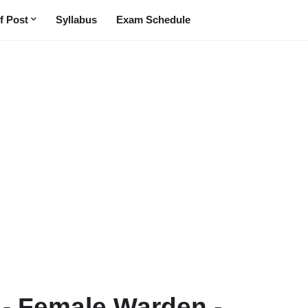
f Post
Syllabus
Exam Schedule
 - Female Warden -