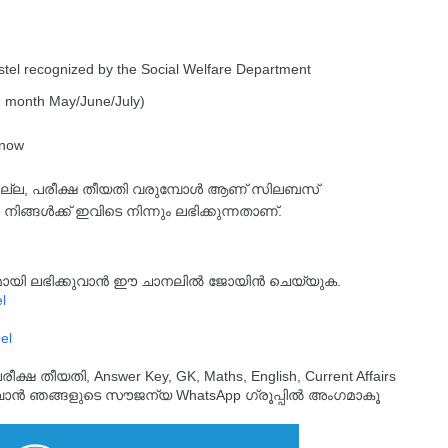
tel recognized by the Social Welfare Department
 month May/June/July)
 now
ചിട്ടില്ല, പരീക്ഷ തീയതി വരുമ്പോൾ ആണ് സിലബസ്
 നിങ്ങൾക്ക് ഇവിടെ നിന്നും ലഭിക്കുന്നതാണ്.
്യമായി ലഭിക്കുവാൻ ഈ ചാനലിൽ ജോയിൻ ചെയ്യുക.
l
el
തീയതി, Answer Key, GK, Maths, English, Current Affairs
ുവാൻ ഞങ്ങളുടെ സൗജന്യ WhatsApp ഗ്രൂപ്പിൽ അംഗമാകൂ