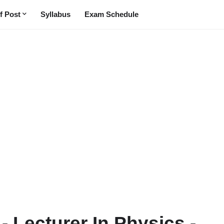
f Post
Syllabus
Exam Schedule
- Lecturer In Physics -