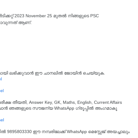
ിക്കറ്റ് 2023 November 25 മുതൽ നിങ്ങളുടെ PSC
വുന്നത് ആണ്.
്യമായി ലഭിക്കുവാൻ ഈ ചാനലിൽ ജോയിൻ ചെയ്യുക.
l
el
തീയതി, Answer Key, GK, Maths, English, Current Affairs
ുവാൻ ഞങ്ങളുടെ സൗജന്യ WhatsApp ഗ്രൂപ്പിൽ അംഗമാകൂ
്കിൽ 9895803330 ഈ നമ്പരിലേക്ക് WhatsApp മെസ്സേജ് അയച്ചാലും