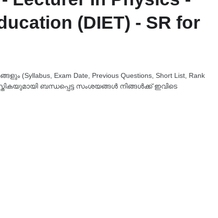
ucation (DIET) - SR for
ും (Syllabus, Exam Date, Previous Questions, Short List, Rank
്തികയുമായി ബന്ധപ്പെട്ട സംശയങ്ങൾ നിങ്ങൾക്ക് ഇവിടെ