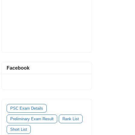
Facebook
PSC Exam Details
Preliminary Exam Result
Rank List
Short List