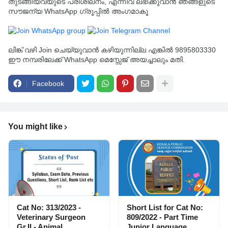
തുടങ്ങിയവയുടെ പരിശീലനം, എന്നിവ ലഭിക്കുവാൻ ഞങ്ങളുടെ
സൗജന്യ WhatsApp ഗ്രൂപ്പിൽ അംഗമാകൂ
ലിങ്ക് വഴി Join ചെയ്യുവാൻ കഴിയുന്നില്ല എങ്കിൽ 9895803330
ഈ നമ്പരിലേക്ക് WhatsApp മെസ്സേജ് അയച്ചാലും മതി.
Facebook
You might like
Cat No: 313/2023 -
Short List for Cat No:
Veterinary Surgeon
809/2022 - Part Time
Gr.II - Animal
Junior Language