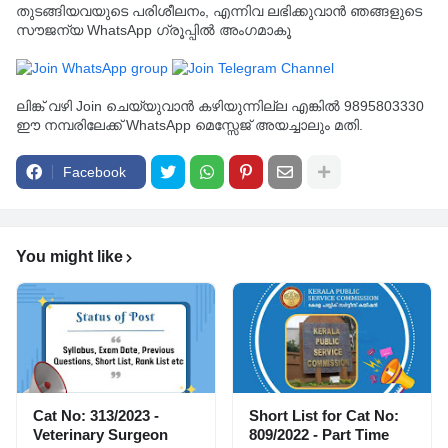
തുടങ്ങിയവയുടെ പരിശീലനം, എന്നിവ ലഭിക്കുവാൻ ഞങ്ങളുടെ
സൗജന്യ WhatsApp ഗ്രൂപ്പിൽ അംഗമാകൂ
ലിങ്ക് വഴി Join ചെയ്യുവാൻ കഴിയുന്നില്ല എങ്കിൽ 9895803330
ഈ നമ്പരിലേക്ക് WhatsApp മെസ്സേജ് അയച്ചാലും മതി.
Facebook
You might like
Cat No: 313/2023 -
Short List for Cat No:
Veterinary Surgeon
809/2022 - Part Time