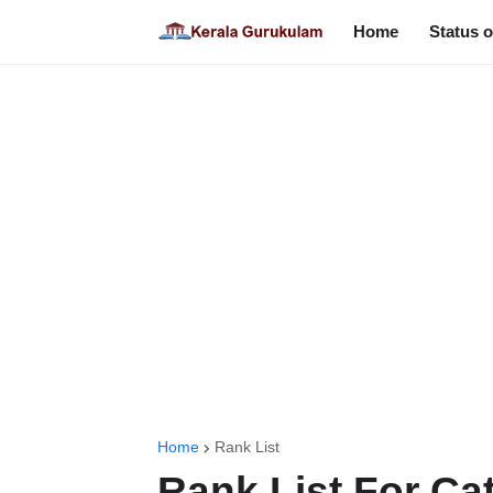
Home
Status o
Home
Rank List
Rank List For Cat