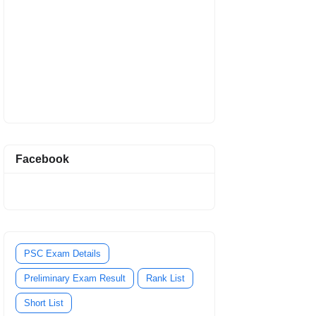
Facebook
PSC Exam Details
Preliminary Exam Result
Rank List
Short List