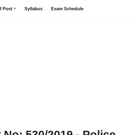
f Post
Syllabus
Exam Schedule
 No: 530/2019 - Police