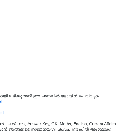
്യമായി ലഭിക്കുവാൻ ഈ ചാനലിൽ ജോയിൻ ചെയ്യുക.
l
el
തീയതി, Answer Key, GK, Maths, English, Current Affairs
ുവാൻ ഞങ്ങളുടെ സൗജന്യ WhatsApp ഗ്രൂപ്പിൽ അംഗമാകൂ