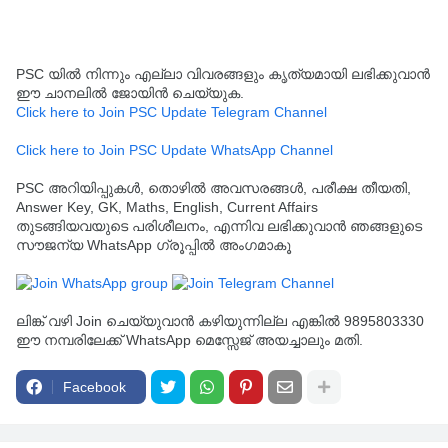
PSC യിൽ നിന്നും എല്ലാ വിവരങ്ങളും കൃത്യമായി ലഭിക്കുവാൻ
ഈ ചാനലിൽ ജോയിൻ ചെയ്യുക.
Click here to Join PSC Update Telegram Channel
Click here to Join PSC Update WhatsApp Channel
PSC അറിയിപ്പുകൾ, തൊഴിൽ അവസരങ്ങൾ, പരീക്ഷ തീയതി,
Answer Key, GK, Maths, English, Current Affairs
തുടങ്ങിയവയുടെ പരിശീലനം, എന്നിവ ലഭിക്കുവാൻ ഞങ്ങളുടെ
സൗജന്യ WhatsApp ഗ്രൂപ്പിൽ അംഗമാകൂ
ലിങ്ക് വഴി Join ചെയ്യുവാൻ കഴിയുന്നില്ല എങ്കിൽ 9895803330
ഈ നമ്പരിലേക്ക് WhatsApp മെസ്സേജ് അയച്ചാലും മതി.
Facebook