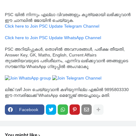
PSC യിൽ നിന്നും എല്ലാ വിവരങ്ങളും കൃത്യമായി ലഭിക്കുവാൻ
ഈ ചാനലിൽ ജോയിൻ ചെയ്യുക.
Click here to Join PSC Update Telegram Channel
Click here to Join PSC Update WhatsApp Channel
PSC അറിയിപ്പുകൾ, തൊഴിൽ അവസരങ്ങൾ, പരീക്ഷ തീയതി,
Answer Key, GK, Maths, English, Current Affairs
തുടങ്ങിയവയുടെ പരിശീലനം, എന്നിവ ലഭിക്കുവാൻ ഞങ്ങളുടെ
സൗജന്യ WhatsApp ഗ്രൂപ്പിൽ അംഗമാകൂ
ലിങ്ക് വഴി Join ചെയ്യുവാൻ കഴിയുന്നില്ല എങ്കിൽ 9895803330
ഈ നമ്പരിലേക്ക് WhatsApp മെസ്സേജ് അയച്ചാലും മതി.
Facebook
You might like